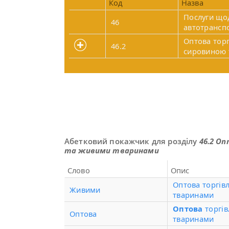
Код
Назва
Послуги щод
46
автотрансп
Оптова тор
46.2
сировиною 
Абетковий покажчик для розділу
46.2 О
та живими тваринами
Слово
Опис
Оптова торгів
Живими
тваринами
Оптова
торгів
Оптова
тваринами