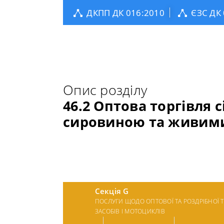
ДКПП ДК 016:2010
ЄЗС ДК
Опис розділу
46.2 Оптова торгівля
сировиною та живим
Секція G
ПОСЛУГИ ЩОДО ОПТОВОЇ ТА РОЗДРІБНОЇ 
ЗАСОБІВ І МОТОЦИКЛІВ