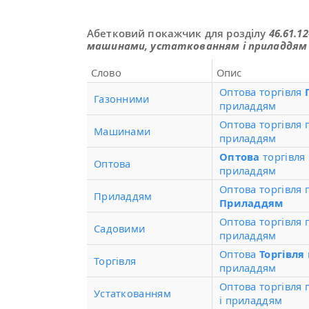
Абетковий покажчик для розділу
46.61.1
машинами, устаткованням і приладдям
Слово
Опис
Оптова торгівля
Газонними
приладдям
Оптова торгівля
Машинами
приладдям
Оптова
торгівля
Оптова
приладдям
Оптова торгівля 
Приладдям
Приладдям
Оптова торгівля
Садовими
приладдям
Оптова
Торгівля
Торгівля
приладдям
Оптова торгівля
Устаткованням
і приладдям