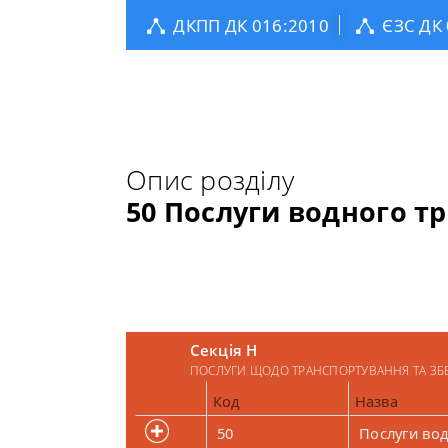
ДКПП ДК 016:2010
ЄЗС ДК
Опис розділу
50 Послуги водного т
Секція H
ПОСЛУГИ ЩОДО ТРАНСПОРТУВАННЯ ТА ЗБ
Код
Назва
50
Послуги во