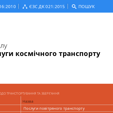
16:2010
ЄЗС ДК 021:2015
ПОШУК
ілу
луги космічного транспорту
ДО ТРАНСПОРТУВАННЯ ТА ЗБЕРІГАННЯ
Назва
Послуги повітряного транспорту