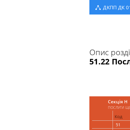
ДКПП ДК 0
Опис розд
51.22 Пос
Секція H
ПОСЛУГИ ЩО
Код
51