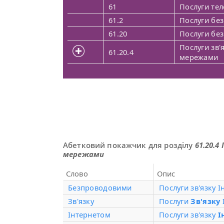
61
Послуги тел
61.2
Послуги без
61.20
Послуги без
Послуги зв
61.20.4
мережами
Абетковий покажчик для розділу
61.20.
мережами
Слово
Опис
Безпроводовими
Послуги зв'язку 
Зв'язку
Послуги
Зв'язку
Інтернетом
Послуги зв'язку
І