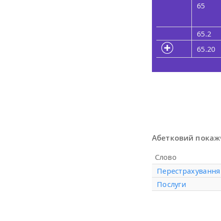
65
65.2
65.20
Абетковий покаж
Слово
Перестрахування
Послуги