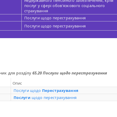
недержавного пенсійного забезпечення, крім
послуг у сфері обов'язкового соціального
страхування
Послуги щодо перестрахування
Послуги щодо перестрахування
чик для розділу
65.20 Послуги щодо перестрахування
Опис
Послуги щодо
Перестрахування
Послуги
щодо перестрахування