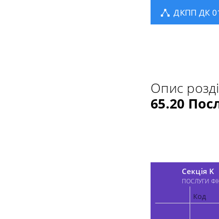
ДКПП ДК 0
Опис розд
65.20 По
Секція K
ПОСЛУГИ ФІ
Код