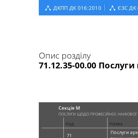
ДКПП ДК 016:2010
ЄЗС ДК
Опис розділу
71.12.35-00.00 Послуги
Секція M
ПОСЛУГИ ЩОДО ПРОФЕСІЙНОЇ, НАУКОВОЇ Т
Код
Назва
Послуги арх
71