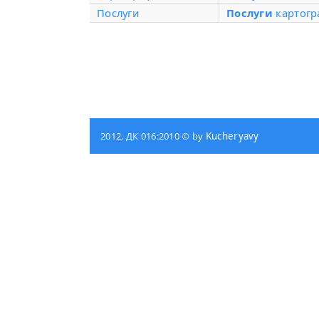
Послуги
Послуги
картогр
2012, ДК 016:2010 © by
Kucheryavy