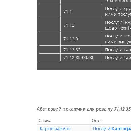
технічного 
Послуги архі
71.1
ними послу
Послуги інж
71.12
щодо техні
Послуги геол
71.12.3
ними вишуку
71.12.35
Послуги кар
71.12.35-00.00
Послуги кар
Абетковий покажчик для розділу
71.12.3
Слово
Опис
Картографічні
Послуги
Картогр