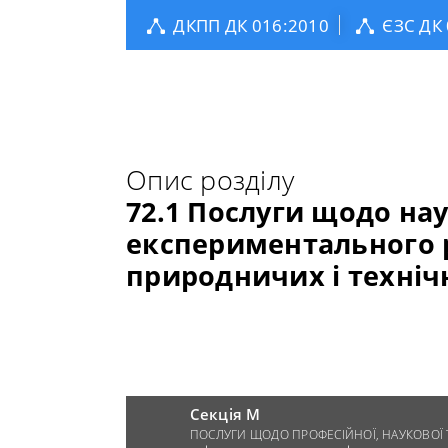
ДКПП ДК 016:2010
ЄЗС ДК
Опис розділу
72.1 Послуги щодо на
експериментального 
природничих і техніч
Секція M
ПОСЛУГИ ЩОДО ПРОФЕСІЙНОЇ, НАУКОВОЇ Т