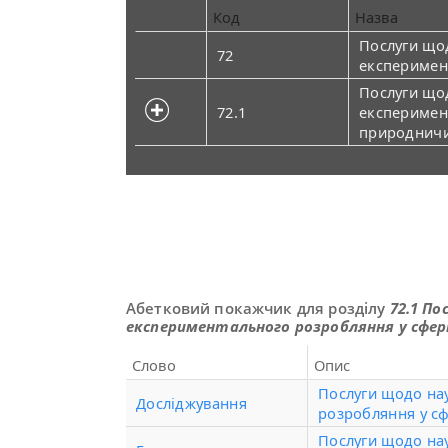
Код
Назва
Послуги що
72
експеримен
Послуги що
72.1
експеримен
природничих
Абетковий покажчик для розділу
72.1 П
експериментального розробляння у сфері
Слово
Опис
Послуги щодо на
Досліджування
розробляння у сф
Послуги щодо на