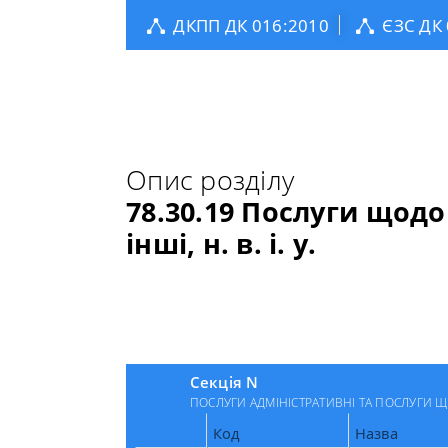
ДКПП ДК 016:2010
ЄЗС ДК
Опис розділу
78.30.19 Послуги щод
інші, н. в. і. у.
Секція N
ПОСЛУГИ АДМІНІСТРАТИВНІ ТА ПОСЛУГИ
Код
Назва