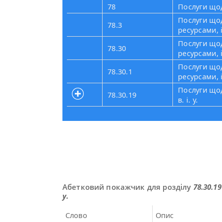
78
Послуги що
Послуги що
78.3
ресурсами, 
Послуги що
78.30
ресурсами, 
Послуги що
78.30.1
ресурсами, 
Послуги щод
78.30.19
в. і. у.
Абетковий покажчик для розділу
78.30.1
у.
Слово
Опис