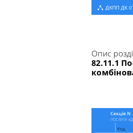
ДКПП ДК 0
Опис розд
82.11.1 П
комбінов
Секція N
ПОСЛУГИ АД
Код