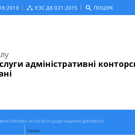
16:2010
ЄЗС ДК 021:2015
ПОШУК
ілу
ослуги адміністративні конторс
ані
МІНІСТРАТИВНІ ТА ПОСЛУГИ ЩОДО НАДАННЯ ДОПОМОГИ
Назва