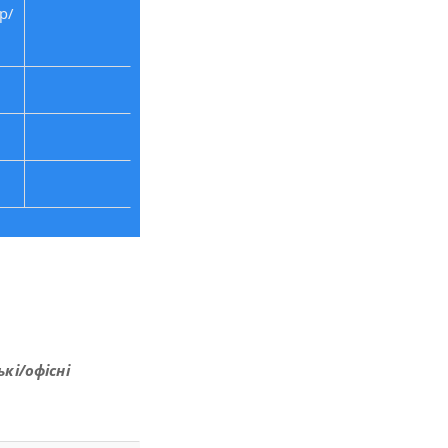
р/
кі/офісні