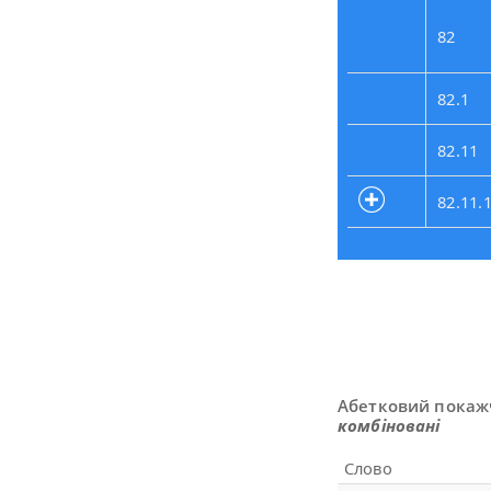
82
82.1
82.11
82.11.
Абетковий покаж
комбіновані
Слово