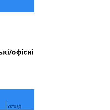
ькі/офісні
УКТЗЕД