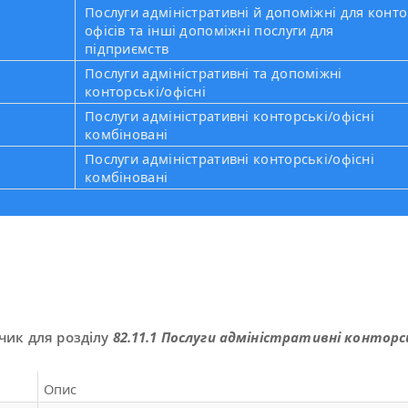
Послуги адміністративні й допоміжні для конто
офісів та інші допоміжні послуги для
підприємств
Послуги адміністративні та допоміжні
конторські/офісні
Послуги адміністративні конторські/офісні
комбіновані
Послуги адміністративні конторські/офісні
1
комбіновані
чик для розділу
82.11.1 Послуги адміністративні конторсь
Опис