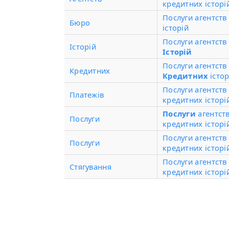
кредитних історі
Послуги агентств
Бюро
історій
Послуги агентств
Історій
Історій
Послуги агентств
Кредитних
Кредитних
істор
Послуги агентств
Платежів
кредитних історі
Послуги
агентств
Послуги
кредитних історі
Послуги агентств
Послуги
кредитних історі
Послуги агентст
Стягування
кредитних історі