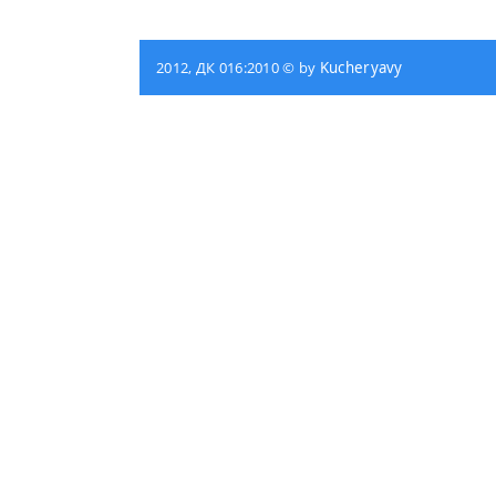
2012, ДК 016:2010 © by
Kucheryavy