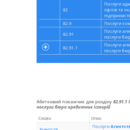
Послуги адм
82
офісів та і
підприємст
82.9
Послуги коме
Послуги аге
82.91
послуги бюр
Послуги аге
82.91.1
послуги бюр
Абетковий покажчик для розділу
82.91.
послуги бюро кредитних історій
Слово
Опис
Послуги
Агентст
Агентств