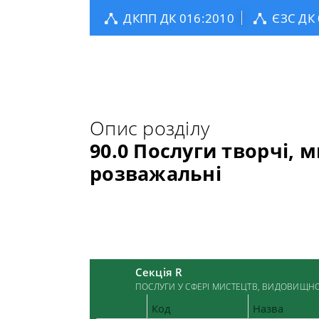
ДКПП ДК 016:2010
ЄЗС ДК
Опис розділу
90.0 Послуги творчі, 
розважальні
Секція R
ПОСЛУГИ У СФЕРІ МИСТЕЦТВ, ВИДОВИЩНО
Код
Назва