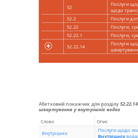
Послуги що
52
щодо транс
52.2
Послуги до
52.22
Послуги, су
52.22.1
Послуги, су
Послуги що
52.22.14
швартування
Абетковий покажчик для розділу
52.22.1
швартування у внутрішніх водах
Слово
Опис
Послуги щодо ло
Внутрішніх
Внутрішніх
вода