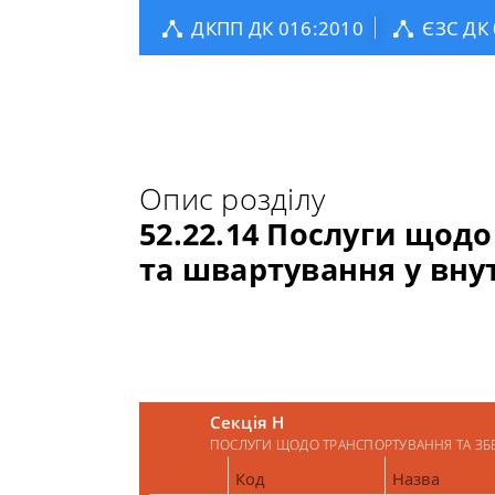
ДКПП ДК 016:2010
ЄЗС ДК
Опис розділу
52.22.14 Послуги щод
та швартування у вну
Секція H
ПОСЛУГИ ЩОДО ТРАНСПОРТУВАННЯ ТА ЗБ
Код
Назва